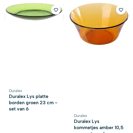
Duralex
Leverancier:
Duralex Lys platte
borden groen 23 cm -
set van 6
Duralex
Leverancier:
Duralex Lys
kommetjes amber 10,5