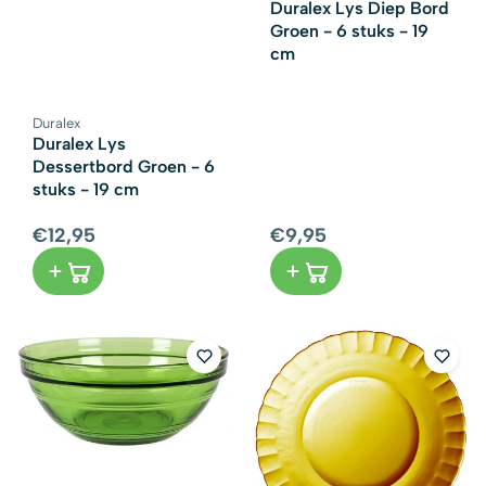
Duralex Lys Diep Bord
Groen - 6 stuks - 19
cm
Duralex
Leverancier:
Duralex Lys
Dessertbord Groen - 6
stuks - 19 cm
€12,95
€9,95