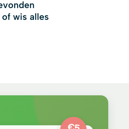
evonden
 of
wis alles
€5