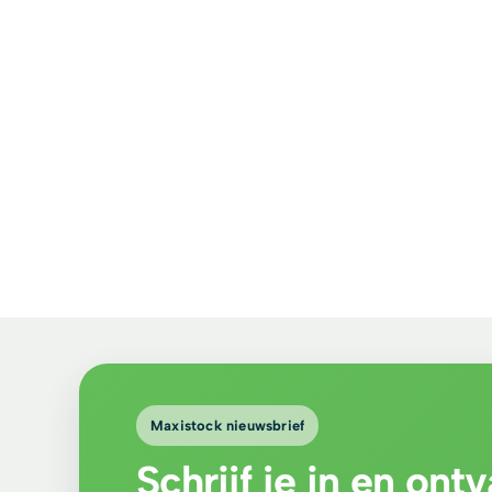
Maxistock
nieuwsbrief
Schrijf je in en on