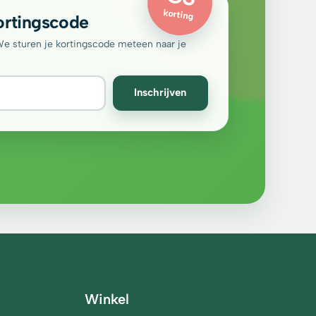
korting
ortingscode
 We sturen je kortingscode meteen naar je
Inschrijven
Winkel