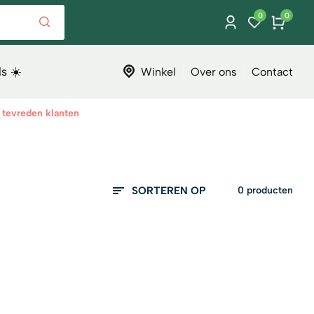
0
0
Inloggen
s ☀️
Winkel
Over ons
Contact
tevreden klanten
SORTEREN OP
0 producten